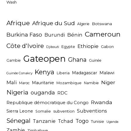
Wash
Afrique
Afrique du Sud
Botswana
Algerie
Cameroun
Burkina Faso
Bénin
Burundi
Côte d'Ivoire
Ethiopie
Egypte
Gabon
Djibouti
Gateopen
Ghana
Gambie
Guinée
Kenya
Madagascar
Malawi
Liberia
Guinée Conakry
Niger
Mali
Mauritanie
Maroc
Mozambique
Namibie
Nigeria
ouganda
RDC
Rwanda
Republique démocratique du Congo
Subventions
Sierra Leone
subvention
Somalie
Sénegal
Togo
Tanzanie
Tchad
Tunisie
Uganda
Zambie
Zimbabwe