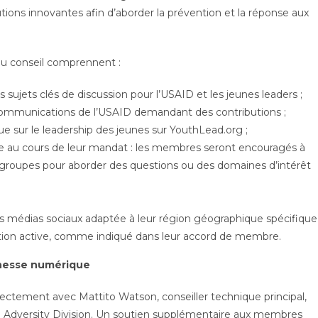
ions innovantes afin d’aborder la prévention et la réponse aux
 du conseil comprennent :
es sujets clés de discussion pour l’USAID et les jeunes leaders ;
ommunications de l’USAID demandant des contributions ;
e sur le leadership des jeunes sur YouthLead.org ;
me au cours de leur mandat : les membres seront encouragés à
ts groupes pour aborder des questions ou des domaines d’intérêt
s médias sociaux adaptée à leur région géographique spécifique 
ation active, comme indiqué dans leur accord de membre.
unesse numérique
rectement avec Mattito Watson, conseiller technique principal,
 Adversity Division. Un soutien supplémentaire aux membres