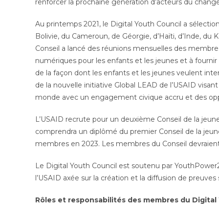
renforcer la prochaine génération d’acteurs du cha
Au printemps 2021, le Digital Youth Council a sélect
Bolivie, du Cameroun, de Géorgie, d’Haïti, d’Inde, du
Conseil a lancé des réunions mensuelles des membre
numériques pour les enfants et les jeunes et à fournir
de la façon dont les enfants et les jeunes veulent inte
de la nouvelle initiative Global LEAD de l’USAID visa
monde avec un engagement civique accru et des opp
L’USAID recrute pour un deuxième Conseil de la jeun
comprendra un diplômé du premier Conseil de la jeun
membres en 2023. Les membres du Conseil devraient 
Le Digital Youth Council est soutenu par YouthPower2
l’USAID axée sur la création et la diffusion de preuves 
Rôles et responsabilités des membres du Digital