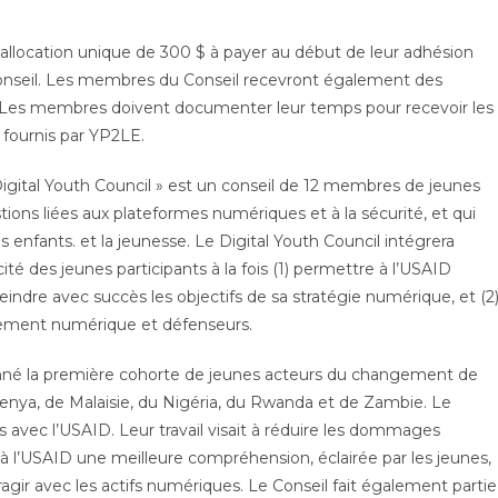
llocation unique de 300 $ à payer au début de leur adhésion
u Conseil. Les membres du Conseil recevront également des
on. Les membres doivent documenter leur temps pour recevoir les
t fournis par YP2LE.
 Digital Youth Council » est un conseil de 12 membres de jeunes
stions liées aux plateformes numériques et à la sécurité, et qui
nfants. et la jeunesse. Le Digital Youth Council intégrera
ité des jeunes participants à la fois (1) permettre à l’USAID
eindre avec succès les objectifs de sa stratégie numérique, et (2
ngement numérique et défenseurs.
ionné la première cohorte de jeunes acteurs du changement de
 Kenya, de Malaisie, du Nigéria, du Rwanda et de Zambie.
Le
s avec l’USAID.
Leur travail visait à réduire les dommages
 à l’USAID une meilleure compréhension, éclairée par les jeunes,
ragir avec les actifs numériques. Le Conseil fait également partie