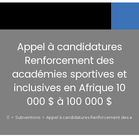
Appel à candidatures
Renforcement des
académies sportives et
inclusives en Afrique 10
000 $ à 100 000 $
>
Subventions
>
Appel à candidatures Renforcement des académ