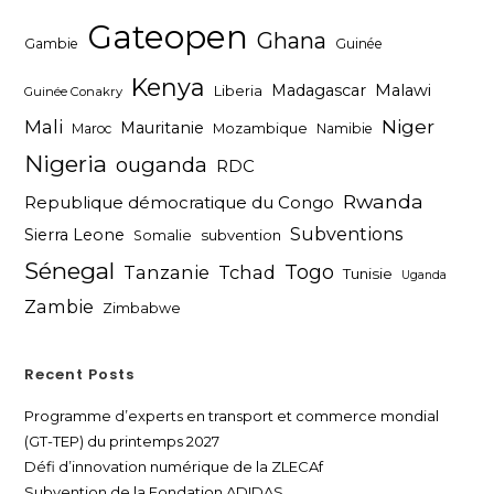
Gateopen
Ghana
Gambie
Guinée
Kenya
Madagascar
Malawi
Liberia
Guinée Conakry
Niger
Mali
Mauritanie
Maroc
Mozambique
Namibie
Nigeria
ouganda
RDC
Rwanda
Republique démocratique du Congo
Subventions
Sierra Leone
subvention
Somalie
Sénegal
Togo
Tanzanie
Tchad
Tunisie
Uganda
Zambie
Zimbabwe
Recent Posts
Programme d’experts en transport et commerce mondial
(GT-TEP) du printemps 2027
Défi d’innovation numérique de la ZLECAf
Subvention de la Fondation ADIDAS