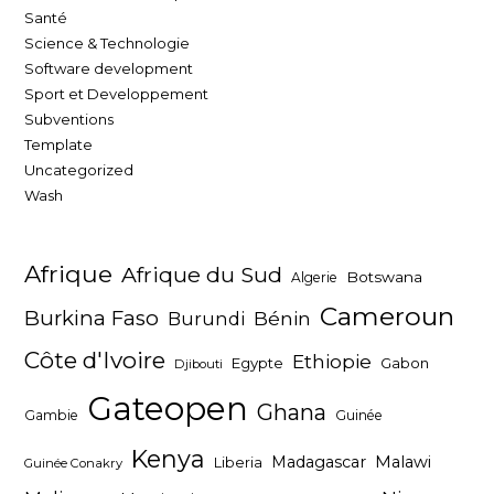
Santé
Science & Technologie
Software development
Sport et Developpement
Subventions
Template
Uncategorized
Wash
Afrique
Afrique du Sud
Botswana
Algerie
Cameroun
Burkina Faso
Bénin
Burundi
Côte d'Ivoire
Ethiopie
Egypte
Gabon
Djibouti
Gateopen
Ghana
Gambie
Guinée
Kenya
Madagascar
Malawi
Liberia
Guinée Conakry