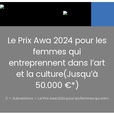
Le Prix Awa 2024 pour les
femmes qui
entreprennent dans l’art
et la culture(Jusqu’à
50.000 €*)
>
Subventions
>
Le Prix Awa 2024 pour les femmes qui entrepren