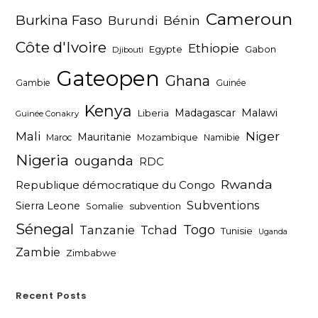
Cameroun
Burkina Faso
Bénin
Burundi
Côte d'Ivoire
Ethiopie
Egypte
Gabon
Djibouti
Gateopen
Ghana
Gambie
Guinée
Kenya
Madagascar
Malawi
Liberia
Guinée Conakry
Niger
Mali
Mauritanie
Maroc
Mozambique
Namibie
Nigeria
ouganda
RDC
Rwanda
Republique démocratique du Congo
Subventions
Sierra Leone
subvention
Somalie
Sénegal
Togo
Tanzanie
Tchad
Tunisie
Uganda
Zambie
Zimbabwe
Recent Posts