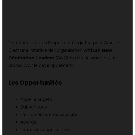
Gateopen un site d’opportunités gratuit pour Africains.
C’est une initiative de l’organisation
African New
Génération Leaders
(ANGLE) dont la vision est de
promouvoir le développement.
Les Opportunités
Appel à projets
Subventions
Renforcement de capacité
Awards
Toutes les opportunités