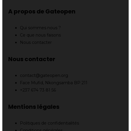
A propos de Gateopen
Qui sommes nous ?
Ce que nous faisons
Nous contacter
Nous contacter
contact@gateopen.org
Face Mufid, Nkongsamba BP 211
+237 674 73 81 56
Mentions légales
Politiques de confidentialités
Conditions générales