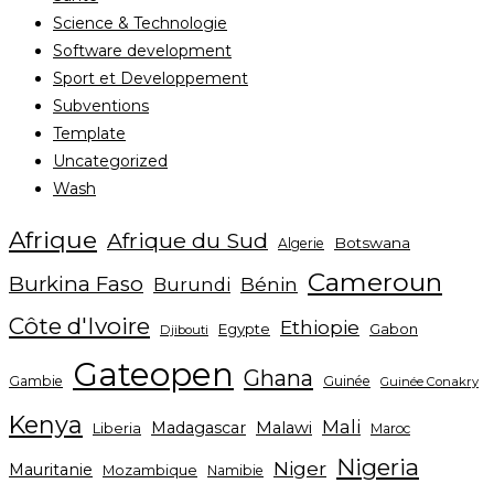
Science & Technologie
Software development
Sport et Developpement
Subventions
Template
Uncategorized
Wash
Afrique
Afrique du Sud
Botswana
Algerie
Cameroun
Burkina Faso
Bénin
Burundi
Côte d'Ivoire
Ethiopie
Egypte
Gabon
Djibouti
Gateopen
Ghana
Gambie
Guinée
Guinée Conakry
Kenya
Mali
Madagascar
Malawi
Liberia
Maroc
Nigeria
Niger
Mauritanie
Mozambique
Namibie