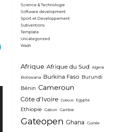
Science & Technologie
Software development
Sport et Developpement
Subventions
Template
Uncategorized
Wash
Afrique
Afrique du Sud
Algerie
Burkina Faso
Burundi
Botswana
Cameroun
Bénin
Côte d'Ivoire
Egypte
Djibouti
Ethiopie
Gabon
Gambie
Gateopen
Ghana
Guinée