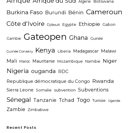
Afrique
Afrique du Sud
Botswana
Algerie
Cameroun
Burkina Faso
Bénin
Burundi
Côte d'Ivoire
Ethiopie
Egypte
Gabon
Djibouti
Gateopen
Ghana
Gambie
Guinée
Kenya
Madagascar
Malawi
Liberia
Guinée Conakry
Niger
Mali
Mauritanie
Maroc
Mozambique
Namibie
Nigeria
ouganda
RDC
Rwanda
Republique démocratique du Congo
Subventions
Sierra Leone
subvention
Somalie
Sénegal
Togo
Tanzanie
Tchad
Tunisie
Uganda
Zambie
Zimbabwe
Recent Posts