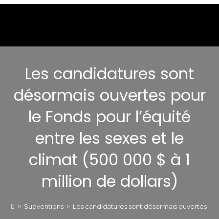
Les candidatures sont
désormais ouvertes pour
le Fonds pour l’équité
entre les sexes et le
climat (500 000 $ à 1
million de dollars)
>
Subventions
>
Les candidatures sont désormais ouvertes pour l