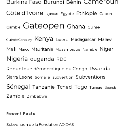
Cameroun
Burkina Faso
Bénin
Burundi
Côte d'Ivoire
Ethiopie
Egypte
Gabon
Djibouti
Gateopen
Ghana
Gambie
Guinée
Kenya
Madagascar
Malawi
Liberia
Guinée Conakry
Niger
Mali
Mauritanie
Maroc
Mozambique
Namibie
Nigeria
ouganda
RDC
Rwanda
Republique démocratique du Congo
Subventions
Sierra Leone
subvention
Somalie
Sénegal
Togo
Tanzanie
Tchad
Tunisie
Uganda
Zambie
Zimbabwe
Recent Posts
Subvention de la Fondation ADIDAS