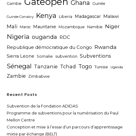
Gateopen
Ghana
Gambie
Guinée
Kenya
Madagascar
Malawi
Liberia
Guinée Conakry
Niger
Mali
Mauritanie
Maroc
Mozambique
Namibie
Nigeria
ouganda
RDC
Rwanda
Republique démocratique du Congo
Subventions
Sierra Leone
subvention
Somalie
Sénegal
Togo
Tanzanie
Tchad
Tunisie
Uganda
Zambie
Zimbabwe
Recent Posts
Subvention de la Fondation ADIDAS
Programme de subventions pour la numérisation du Paul
Mellon Centre
Conception et mise à l’essai d’un parcours d’apprentissage
mixte par échange (BELT)