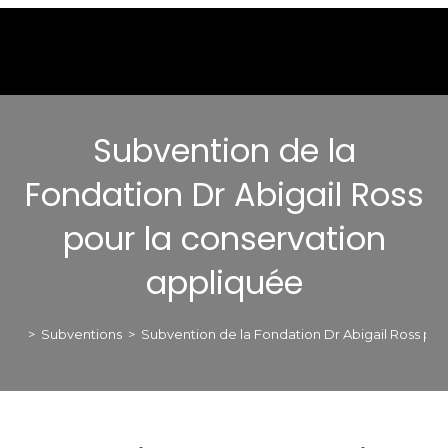
Subvention de la
Fondation Dr Abigail Ross
pour la conservation
appliquée
>
Subventions
>
Subvention de la Fondation Dr Abigail Ross pou