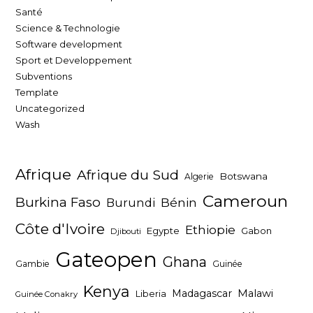
Santé
Science & Technologie
Software development
Sport et Developpement
Subventions
Template
Uncategorized
Wash
Afrique
Afrique du Sud
Botswana
Algerie
Cameroun
Burkina Faso
Bénin
Burundi
Côte d'Ivoire
Ethiopie
Egypte
Gabon
Djibouti
Gateopen
Ghana
Gambie
Guinée
Kenya
Madagascar
Malawi
Liberia
Guinée Conakry