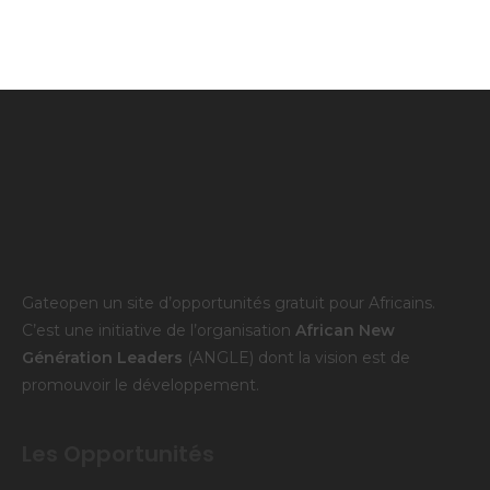
Gateopen un site d’opportunités gratuit pour Africains.
C’est une initiative de l’organisation
African New
Génération Leaders
(ANGLE) dont la vision est de
promouvoir le développement.
Les Opportunités