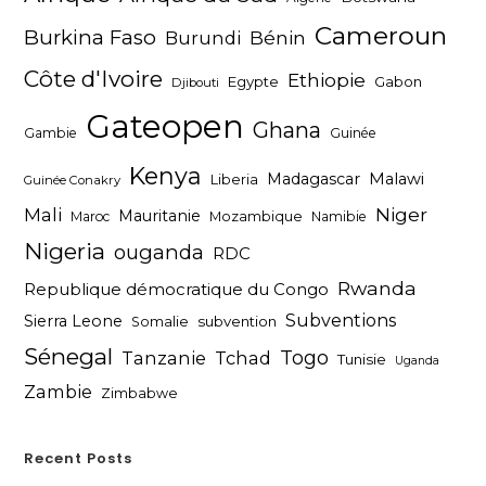
Cameroun
Burkina Faso
Bénin
Burundi
Côte d'Ivoire
Ethiopie
Egypte
Gabon
Djibouti
Gateopen
Ghana
Gambie
Guinée
Kenya
Madagascar
Malawi
Liberia
Guinée Conakry
Niger
Mali
Mauritanie
Maroc
Mozambique
Namibie
Nigeria
ouganda
RDC
Rwanda
Republique démocratique du Congo
Subventions
Sierra Leone
subvention
Somalie
Sénegal
Togo
Tanzanie
Tchad
Tunisie
Uganda
Zambie
Zimbabwe
Recent Posts