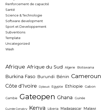
Renforcement de capacité
Santé
Science & Technologie
Software development
Sport et Developpement
Subventions
Template
Uncategorized
Wash
Afrique
Afrique du Sud
Botswana
Algerie
Cameroun
Burkina Faso
Bénin
Burundi
Côte d'Ivoire
Ethiopie
Egypte
Gabon
Djibouti
Gateopen
Ghana
Gambie
Guinée
Kenya
Madagascar
Malawi
Liberia
Guinée Conakry