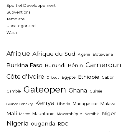
Sport et Developpement
Subventions
Template
Uncategorized
Wash
Afrique
Afrique du Sud
Botswana
Algerie
Cameroun
Burkina Faso
Bénin
Burundi
Côte d'Ivoire
Ethiopie
Egypte
Gabon
Djibouti
Gateopen
Ghana
Gambie
Guinée
Kenya
Madagascar
Malawi
Liberia
Guinée Conakry
Niger
Mali
Mauritanie
Maroc
Mozambique
Namibie
Nigeria
ouganda
RDC